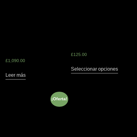
Cutout cashmere, wool
Cotton Jersey Top
and silk-blend sweater
(Variable)
£
1,090.00
£
125.00
Leer más
Seleccionar opciones
¡Oferta!